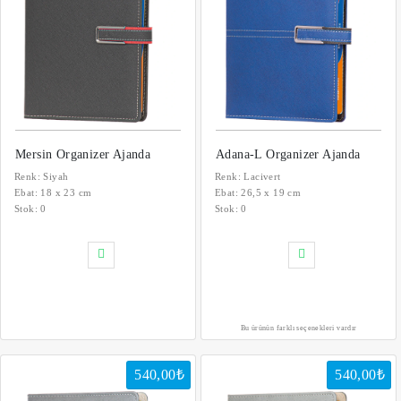
Mersin Organizer Ajanda
Adana-L Organizer Ajanda
Renk: Siyah
Renk: Lacivert
Ebat: 18 x 23 cm
Ebat: 26,5 x 19 cm
Stok:
0
Stok:
0
Bu ürünün farklı seçenekleri vardır
540,00₺
540,00₺