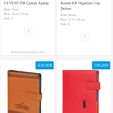
LEVENT-FM Çantalı Ajanda
Konak-KR Organizer Cep
Defteri
Renk: Füme
Ebat: 26,5 x 19 cm
Renk: Krem
Stok:
0
Ebat: 12,5 x 18 cm
Stok:
0
Bu ürünün farklı seçenekleri vardır
430,00₺
580,00₺