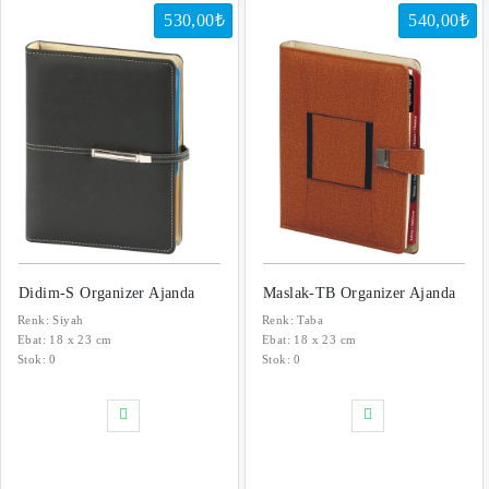
530,00₺
540,00₺
Didim-S Organizer Ajanda
Maslak-TB Organizer Ajanda
Renk: Siyah
Renk: Taba
Ebat: 18 x 23 cm
Ebat: 18 x 23 cm
Stok:
0
Stok:
0