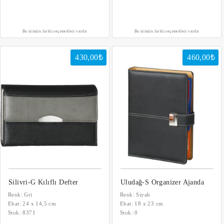
Bu ürünün farklı seçenekleri vardır
Bu ürünün farklı seçenekleri vardır
430,00₺
460,00₺
Silivri-G Kılıflı Defter
Uludağ-S Organizer Ajanda
Renk: Gri
Renk: Siyah
Ebat: 24 x 14,5 cm
Ebat: 18 x 23 cm
Stok:
8371
Stok:
0