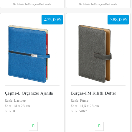
Bu ürünün farklı seçenekleri vardır
Bu ürünün farklı seçenekleri vardır
475,00₺
388,00₺
Çeşme-L Organizer Ajanda
Burgaz-FM Kılıflı Defter
Renk: Lacivert
Renk: Füme
Ebat: 18 x 23 cm
Ebat: 14,5 x 23 cm
Stok:
0
Stok:
5867