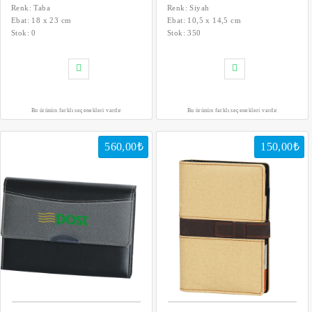
Renk: Taba
Renk: Siyah
Ebat: 18 x 23 cm
Ebat: 10,5 x 14,5 cm
Stok:
0
Stok:
350
Bu ürünün farklı seçenekleri vardır
Bu ürünün farklı seçenekleri vardır
560,00₺
150,00₺